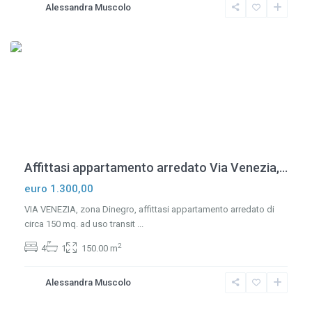
Alessandra Muscolo
Dinegro
,
Genova
Affittasi appartamento arredato Via Venezia,...
euro 1.300,00
VIA VENEZIA, zona Dinegro, affittasi appartamento arredato di
circa 150 mq. ad uso transit
...
2
4
1
150.00 m
Alessandra Muscolo
Centro
,
Genova