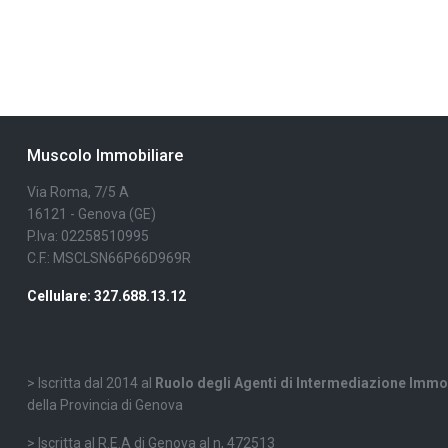
Muscolo Immobiliare
Via Roma, 7/5 A
16121 - Genova (GE)
P.Iva: 02258510995
C.F.: MSCLSN66P66D969R
Cellulare: 327.688.13.12
> Iscritta dal 2014 al
Ruolo degli Agenti di Intermediazione Immo
della Provincia di Genova
> Iscritta al R.E.A di Genova al n, 472513