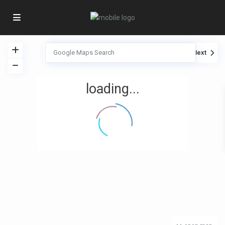
vista
My Location
Fullscreen
Prev
Next
loading...